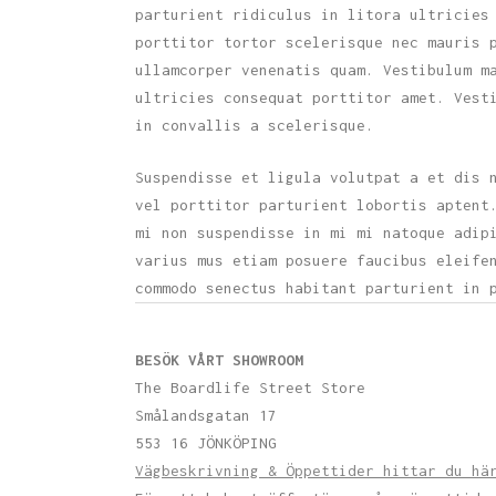
parturient ridiculus in litora ultricies
porttitor tortor scelerisque nec mauris 
ullamcorper venenatis quam. Vestibulum m
ultricies consequat porttitor amet. Vest
in convallis a scelerisque.
Suspendisse et ligula volutpat a et dis 
vel porttitor parturient lobortis aptent
mi non suspendisse in mi mi natoque adip
varius mus etiam posuere faucibus eleife
commodo senectus habitant parturient in 
BESÖK VÅRT SHOWROOM
The Boardlife Street Store
Smålandsgatan 17
553 16 JÖNKÖPING
Vägbeskrivning & Öppettider hittar du hä