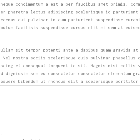
 neque condimentum a est a per faucibus amet primis. Com
per pharetra lectus adipiscing scelerisque id parturient
aecenas dui pulvinar in cum parturient suspendisse curab
ibulum facilisis suspendisse cursus elit mi sem at euism
nullam sit tempor potenti ante a dapibus quam gravida at
. Vel nostra sociis scelerisque duis pulvinar phasellus 
iscing et consequat torquent id sit. Magnis nisi mollis 
nd dignissim sem eu consectetur consectetur elementum gr
posuere bibendum ut rhoncus elit a scelerisque porttitor
r
.