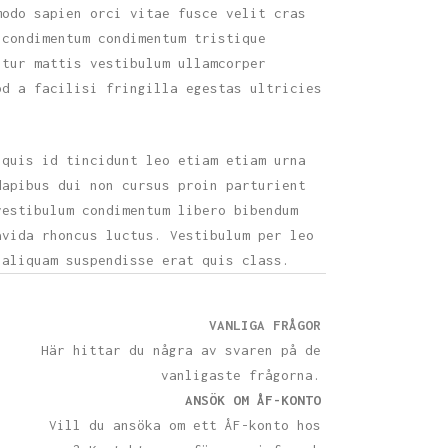
modo sapien orci vitae fusce velit cras
 condimentum condimentum tristique
itur mattis vestibulum ullamcorper
od a facilisi fringilla egestas ultricies
 quis id tincidunt leo etiam etiam urna
dapibus dui non cursus proin parturient
vestibulum condimentum libero bibendum
avida rhoncus luctus. Vestibulum per leo
 aliquam suspendisse erat quis class.
VANLIGA FRÅGOR
Här hittar du några av svaren på de
vanligaste frågorna.
ANSÖK OM ÅF-KONTO
Vill du ansöka om ett ÅF-konto hos