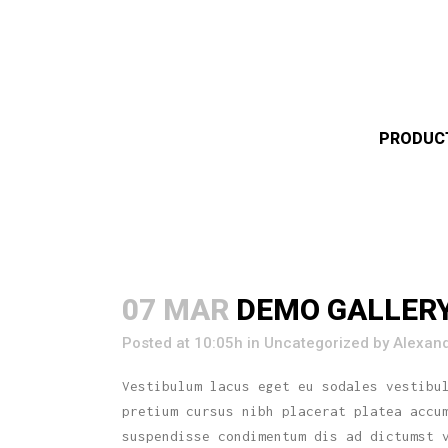
PRODUC
07 MAR
DEMO GALLER
Posted at 10:05h
in
Uncategorized
by
Alexan
Vestibulum lacus eget eu sodales vestibu
pretium cursus nibh placerat platea accu
suspendisse condimentum dis ad dictumst 