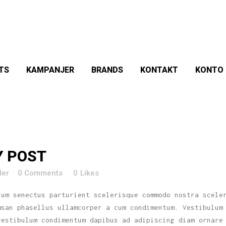
TS
KAMPANJER
BRANDS
KONTAKT
KONTO
Y POST
der
0 Comments
0
Likes
lum senectus parturient scelerisque commodo nostra scele
msan phasellus ullamcorper a cum condimentum. Vestibulum
vestibulum condimentum dapibus ad adipiscing diam ornare