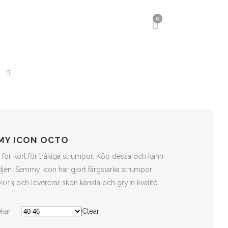
0
MY ICON OCTO
r för kort för tråkiga strumpor. Köp dessa och känn
djen. Sammy Icon har gjort färgstarka strumpor
2013 och levererar skön känsla och grym kvalité.
ekar
Clear