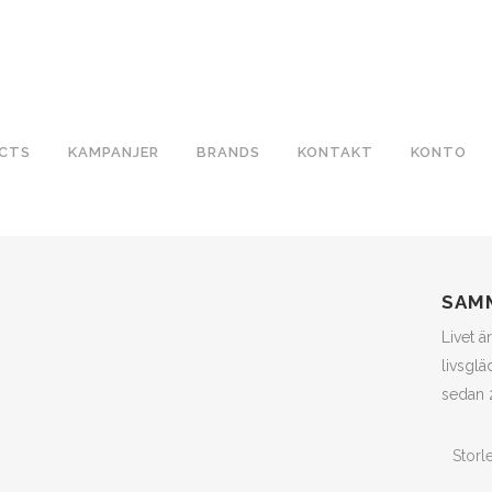
CTS
KAMPANJER
BRANDS
KONTAKT
KONTO
SAM
Livet ä
livsglä
sedan 
Storl