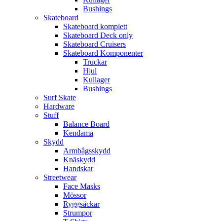
Bushings
Skateboard
Skateboard komplett
Skateboard Deck only
Skateboard Cruisers
Skateboard Komponenter
Truckar
Hjul
Kullager
Bushings
Surf Skate
Hardware
Stuff
Balance Board
Kendama
Skydd
Armbågsskydd
Knäskydd
Handskar
Streetwear
Face Masks
Mössor
Ryggsäckar
Strumpor