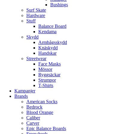
Bushings
Surf Skate
Hardware
Stuff
Balance Board
Kendama
Skydd
Armbågsskydd
Knäskydd
Handskar
Streetwear
Face Masks
Mössor
Ryggsäckar
Strumpor
T-Shirts
Kampanjer
Brands
American Socks
Bedrock
Blood Orange
Caliber
Carver
Epic Balance Boards
Freewheels