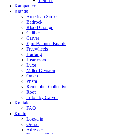
T-Shirts
Kampanjer
Brands
American Socks
Bedrock
Blood Orange
Caliber
Carver
Epic Balance Boards
Freewheels
Harfang
Heartwood
Luxe
Miller Division
Omen
Prism
Remember Collective
Root
Triton by Carver
Kontakt
FAQ
Konto
Logga in
Ordrar
Adresser