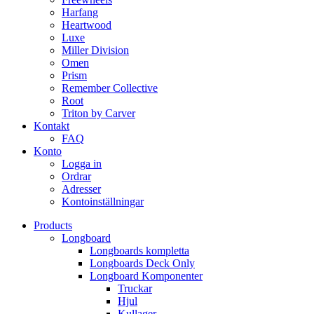
Harfang
Heartwood
Luxe
Miller Division
Omen
Prism
Remember Collective
Root
Triton by Carver
Kontakt
FAQ
Konto
Logga in
Ordrar
Adresser
Kontoinställningar
Products
Longboard
Longboards kompletta
Longboards Deck Only
Longboard Komponenter
Truckar
Hjul
Kullager