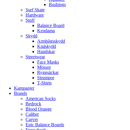
Bushings
Surf Skate
Hardware
Stuff
Balance Board
Kendama
Skydd
Armbågsskydd
Knäskydd
Handskar
Streetwear
Face Masks
Mössor
Ryggsäckar
Strumpor
T-Shirts
Kampanjer
Brands
American Socks
Bedrock
Blood Orange
Caliber
Carver
Epic Balance Boards
Freewheels