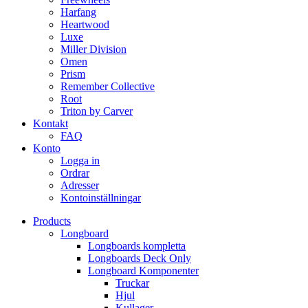
Harfang
Heartwood
Luxe
Miller Division
Omen
Prism
Remember Collective
Root
Triton by Carver
Kontakt
FAQ
Konto
Logga in
Ordrar
Adresser
Kontoinställningar
Products
Longboard
Longboards kompletta
Longboards Deck Only
Longboard Komponenter
Truckar
Hjul
Kullager