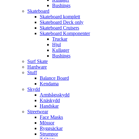
Bushings
Skateboard
Skateboard komplett
Skateboard Deck only
Skateboard Cruisers
Skateboard Komponenter
Truckar
Hjul
Kullager
Bushings
Surf Skate
Hardware
Stuff
Balance Board
Kendama
Skydd
Armbågsskydd
Knäskydd
Handskar
Streetwear
Face Masks
Mössor
Ryggsäckar
Strumpor