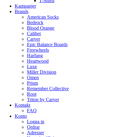
T-Shirts
Kampanjer
Brands
American Socks
Bedrock
Blood Orange
Caliber
Carver
Epic Balance Boards
Freewheels
Harfang
Heartwood
Luxe
Miller Division
Omen
Prism
Remember Collective
Root
Triton by Carver
Kontakt
FAQ
Konto
Logga in
Ordrar
Adresser