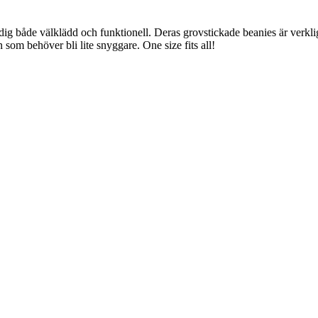
er dig både välklädd och funktionell. Deras grovstickade beanies är ver
en som behöver bli lite snyggare. One size fits all!