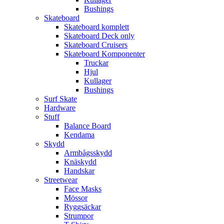
Bushings
Skateboard
Skateboard komplett
Skateboard Deck only
Skateboard Cruisers
Skateboard Komponenter
Truckar
Hjul
Kullager
Bushings
Surf Skate
Hardware
Stuff
Balance Board
Kendama
Skydd
Armbågsskydd
Knäskydd
Handskar
Streetwear
Face Masks
Mössor
Ryggsäckar
Strumpor