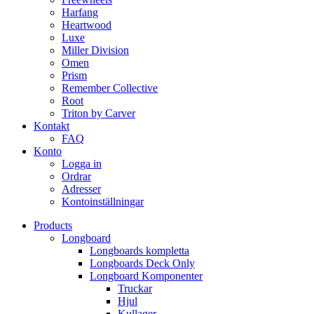
Harfang
Heartwood
Luxe
Miller Division
Omen
Prism
Remember Collective
Root
Triton by Carver
Kontakt
FAQ
Konto
Logga in
Ordrar
Adresser
Kontoinställningar
Products
Longboard
Longboards kompletta
Longboards Deck Only
Longboard Komponenter
Truckar
Hjul
Kullager