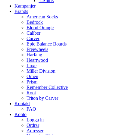
T-Shirts
Kampanjer
Brands
American Socks
Bedrock
Blood Orange
Caliber
Carver
Epic Balance Boards
Freewheels
Harfang
Heartwood
Luxe
Miller Division
Omen
Prism
Remember Collective
Root
Triton by Carver
Kontakt
FAQ
Konto
Logga in
Ordrar
Adresser