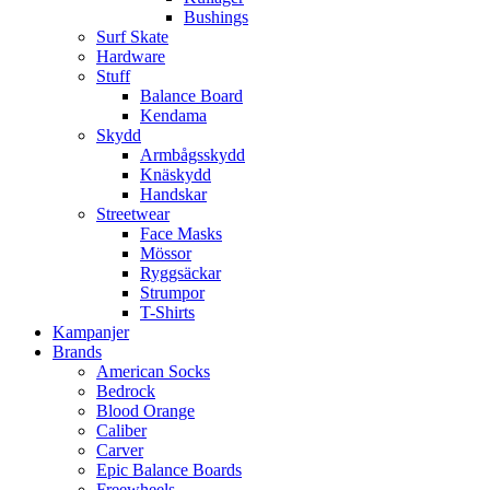
Bushings
Surf Skate
Hardware
Stuff
Balance Board
Kendama
Skydd
Armbågsskydd
Knäskydd
Handskar
Streetwear
Face Masks
Mössor
Ryggsäckar
Strumpor
T-Shirts
Kampanjer
Brands
American Socks
Bedrock
Blood Orange
Caliber
Carver
Epic Balance Boards
Freewheels