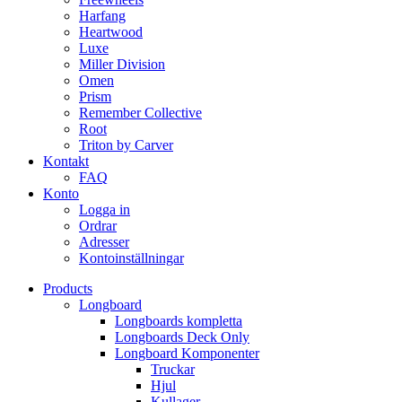
Harfang
Heartwood
Luxe
Miller Division
Omen
Prism
Remember Collective
Root
Triton by Carver
Kontakt
FAQ
Konto
Logga in
Ordrar
Adresser
Kontoinställningar
Products
Longboard
Longboards kompletta
Longboards Deck Only
Longboard Komponenter
Truckar
Hjul
Kullager