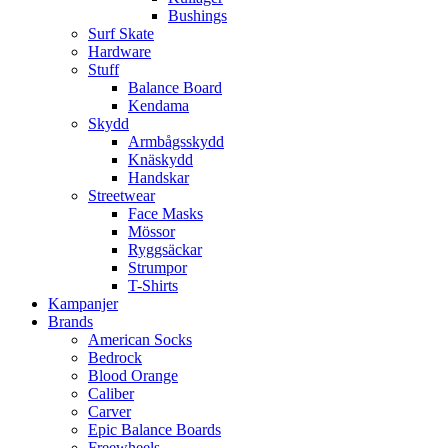
Bushings
Surf Skate
Hardware
Stuff
Balance Board
Kendama
Skydd
Armbågsskydd
Knäskydd
Handskar
Streetwear
Face Masks
Mössor
Ryggsäckar
Strumpor
T-Shirts
Kampanjer
Brands
American Socks
Bedrock
Blood Orange
Caliber
Carver
Epic Balance Boards
Freewheels