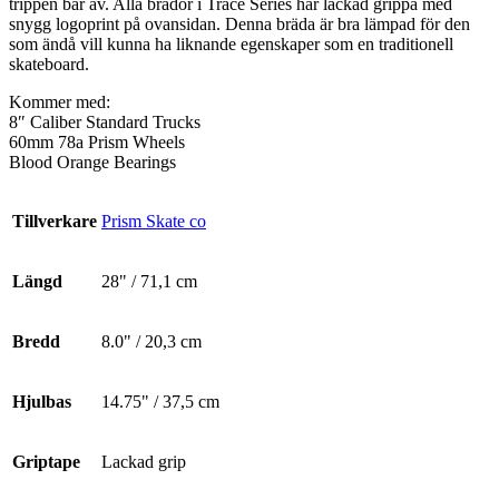
trippen bär av. Alla brädor i Trace Series har lackad grippa med
snygg logoprint på ovansidan. Denna bräda är bra lämpad för den
som ändå vill kunna ha liknande egenskaper som en traditionell
skateboard.
Kommer med:
8″ Caliber Standard Trucks
60mm 78a Prism Wheels
Blood Orange Bearings
Tillverkare
Prism Skate co
Längd
28" / 71,1 cm
Bredd
8.0" / 20,3 cm
Hjulbas
14.75" / 37,5 cm
Griptape
Lackad grip