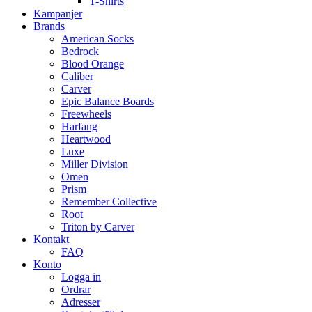
T-Shirts
Kampanjer
Brands
American Socks
Bedrock
Blood Orange
Caliber
Carver
Epic Balance Boards
Freewheels
Harfang
Heartwood
Luxe
Miller Division
Omen
Prism
Remember Collective
Root
Triton by Carver
Kontakt
FAQ
Konto
Logga in
Ordrar
Adresser