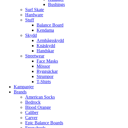
Bushings
Surf Skate
Hardware
Stuff
Balance Board
Kendama
Skydd
Armbågsskydd
Knäskydd
Handskar
Streetwear
Face Masks
Mössor
Ryggsäckar
Strumpor
T-Shirts
Kampanjer
Brands
American Socks
Bedrock
Blood Orange
Caliber
Carver
Epic Balance Boards
Freewheels