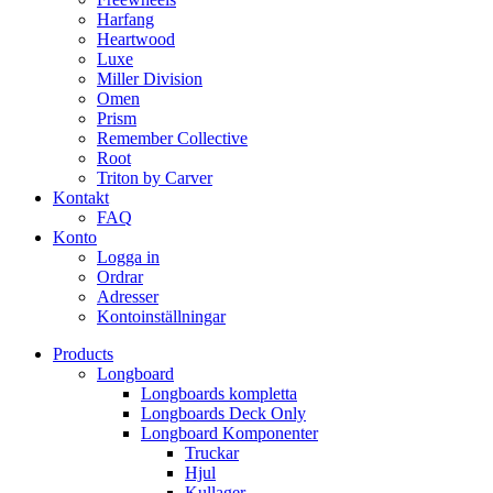
Harfang
Heartwood
Luxe
Miller Division
Omen
Prism
Remember Collective
Root
Triton by Carver
Kontakt
FAQ
Konto
Logga in
Ordrar
Adresser
Kontoinställningar
Products
Longboard
Longboards kompletta
Longboards Deck Only
Longboard Komponenter
Truckar
Hjul
Kullager