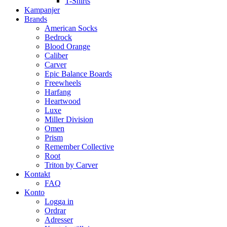
T-Shirts
Kampanjer
Brands
American Socks
Bedrock
Blood Orange
Caliber
Carver
Epic Balance Boards
Freewheels
Harfang
Heartwood
Luxe
Miller Division
Omen
Prism
Remember Collective
Root
Triton by Carver
Kontakt
FAQ
Konto
Logga in
Ordrar
Adresser