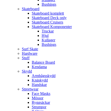
Bushings
Skateboard
Skateboard komplett
Skateboard Deck only
Skateboard Cruisers
Skateboard Komponenter
Truckar
Hjul
Kullager
Bushings
Surf Skate
Hardware
Stuff
Balance Board
Kendama
Skydd
Armbågsskydd
Knäskydd
Handskar
Streetwear
Face Masks
Mössor
Ryggsäckar
Strumpor