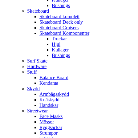
Bushings
Skateboard
Skateboard komplett
Skateboard Deck only
Skateboard Cruisers
Skateboard Komponenter
Truckar
Hjul
Kullager
Bushings
Surf Skate
Hardware
Stuff
Balance Board
Kendama
Skydd
Armbågsskydd
Knäskydd
Handskar
Streetwear
Face Masks
Mössor
Ryggsäckar
Strumpor