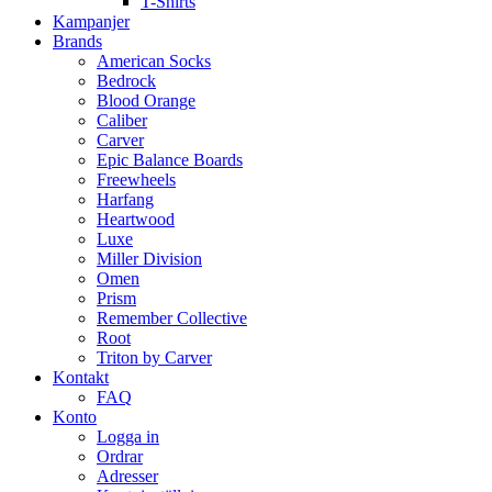
T-Shirts
Kampanjer
Brands
American Socks
Bedrock
Blood Orange
Caliber
Carver
Epic Balance Boards
Freewheels
Harfang
Heartwood
Luxe
Miller Division
Omen
Prism
Remember Collective
Root
Triton by Carver
Kontakt
FAQ
Konto
Logga in
Ordrar
Adresser