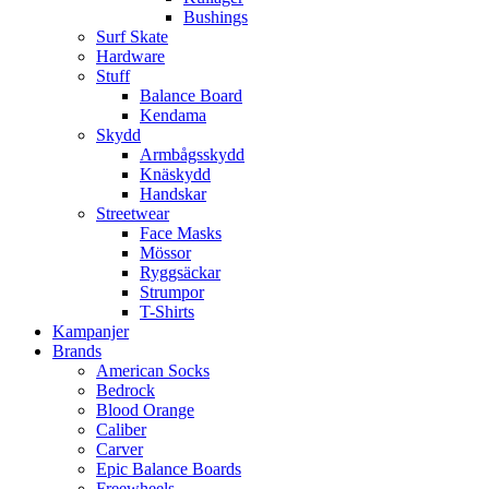
Bushings
Surf Skate
Hardware
Stuff
Balance Board
Kendama
Skydd
Armbågsskydd
Knäskydd
Handskar
Streetwear
Face Masks
Mössor
Ryggsäckar
Strumpor
T-Shirts
Kampanjer
Brands
American Socks
Bedrock
Blood Orange
Caliber
Carver
Epic Balance Boards
Freewheels