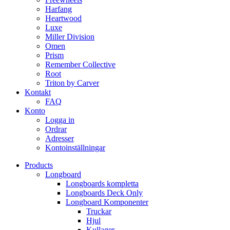
Harfang
Heartwood
Luxe
Miller Division
Omen
Prism
Remember Collective
Root
Triton by Carver
Kontakt
FAQ
Konto
Logga in
Ordrar
Adresser
Kontoinställningar
Products
Longboard
Longboards kompletta
Longboards Deck Only
Longboard Komponenter
Truckar
Hjul
Kullager