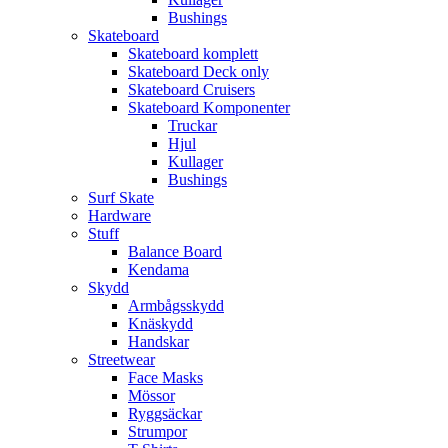
Bushings
Skateboard
Skateboard komplett
Skateboard Deck only
Skateboard Cruisers
Skateboard Komponenter
Truckar
Hjul
Kullager
Bushings
Surf Skate
Hardware
Stuff
Balance Board
Kendama
Skydd
Armbågsskydd
Knäskydd
Handskar
Streetwear
Face Masks
Mössor
Ryggsäckar
Strumpor