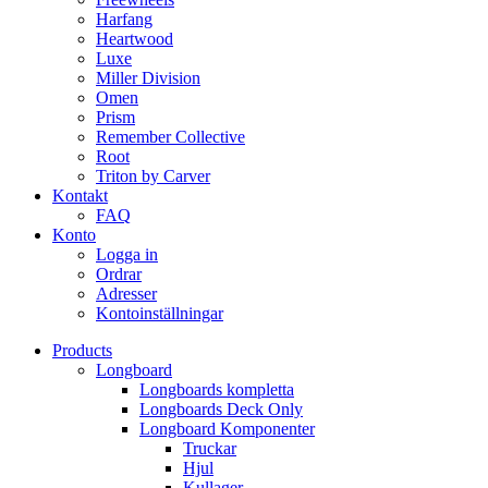
Harfang
Heartwood
Luxe
Miller Division
Omen
Prism
Remember Collective
Root
Triton by Carver
Kontakt
FAQ
Konto
Logga in
Ordrar
Adresser
Kontoinställningar
Products
Longboard
Longboards kompletta
Longboards Deck Only
Longboard Komponenter
Truckar
Hjul
Kullager