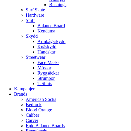
Bushings
Surf Skate
Hardware
Stuff
Balance Board
Kendama
Skydd
Armbågsskydd
Knäskydd
Handskar
Streetwear
Face Masks
Mössor
Ryggsäckar
Strumpor
T-Shirts
Kampanjer
Brands
American Socks
Bedrock
Blood Orange
Caliber
Carver
Epic Balance Boards
Freewheels