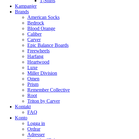
T-Shirts
Kampanjer
Brands
American Socks
Bedrock
Blood Orange
Caliber
Carver
Epic Balance Boards
Freewheels
Harfang
Heartwood
Luxe
Miller Division
Omen
Prism
Remember Collective
Root
Triton by Carver
Kontakt
FAQ
Konto
Logga in
Ordrar
Adresser