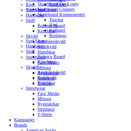
Skateboard Deck only
Root
Bushings
Skateboard Cruisers
Surf Skate
Triton by Carver
Skateboard Komponenter
Hardware
Truckar
Stuff
Hjul
Balance Board
Kullager
Kendama
Bushings
Skydd
Surf Skate
Armbågsskydd
Hardware
Knäskydd
Stuff
Handskar
Balance Board
Streetwear
Kendama
Face Masks
Skydd
Mössor
Armbågsskydd
Ryggsäckar
Knäskydd
Strumpor
Handskar
T-Shirts
Streetwear
Face Masks
Mössor
Ryggsäckar
Strumpor
T-Shirts
Kampanjer
Brands
American Socks