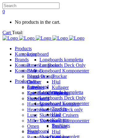
0
No products in the cart.
Cart
Total:
Products
Kampanjer
Longboard
Brands
Longboards kompletta
Kontakt
American Socks
Longboards Deck Only
Konto
Bedrock
FAQ
Longboard Komponenter
Blood Orange
Logga in
Truckar
Products
Caliber
Ordrar
Hjul
Longboard
Carver
Adresser
Kullager
Longboards kompletta
Epic Balance Boards
Kontoinställningar
Bushings
Longboards Deck Only
Skateboard
Freewheels
Longboard Komponenter
Harfang
Skateboard komplett
Truckar
Heartwood
Skateboard Deck only
Hjul
Luxe
Skateboard Cruisers
Kullager
Miller Division
Skateboard Komponenter
Bushings
Omen
Truckar
Skateboard
Prism
Hjul
Skateboard komplett
Remember Collective
Kullager