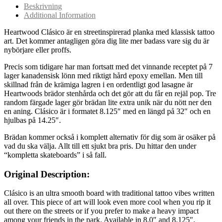
Beskrivning
Additional Information
Heartwood Clásico är en streetinspirerad planka med klassisk tattoo
art. Det kommer antagligen göra dig lite mer badass vare sig du är
nybörjare eller proffs.
Precis som tidigare har man fortsatt med det vinnande receptet på 7
lager kanadensisk lönn med riktigt hård epoxy emellan. Men till
skillnad från de krämiga lagren i en ordentligt god lasagne är
Heartwoods brädor stenhårda och det gör att du får en rejäl pop. Tre
random färgade lager gör brädan lite extra unik när du nött ner den
en aning. Clásico är i formatet 8.125″ med en längd på 32″ och en
hjulbas på 14.25″.
Brädan kommer också i komplett alternativ för dig som är osäker på
vad du ska välja. Allt till ett sjukt bra pris. Du hittar den under
“kompletta skateboards” i så fall.
Original Description:
Clásico is an ultra smooth board with traditional tattoo vibes written
all over. This piece of art will look even more cool when you rip it
out there on the streets or if you prefer to make a heavy impact
among your friends in the park. Available in 8.0″ and 8.125″.