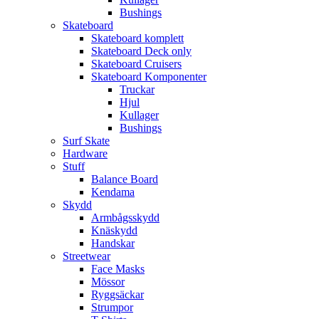
Bushings
Skateboard
Skateboard komplett
Skateboard Deck only
Skateboard Cruisers
Skateboard Komponenter
Truckar
Hjul
Kullager
Bushings
Surf Skate
Hardware
Stuff
Balance Board
Kendama
Skydd
Armbågsskydd
Knäskydd
Handskar
Streetwear
Face Masks
Mössor
Ryggsäckar
Strumpor