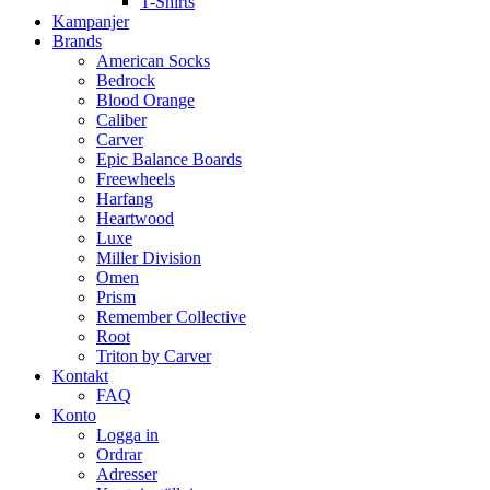
T-Shirts
Kampanjer
Brands
American Socks
Bedrock
Blood Orange
Caliber
Carver
Epic Balance Boards
Freewheels
Harfang
Heartwood
Luxe
Miller Division
Omen
Prism
Remember Collective
Root
Triton by Carver
Kontakt
FAQ
Konto
Logga in
Ordrar
Adresser