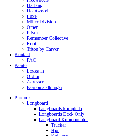
Harfang
Heartwood
Luxe
Miller Division
Omen
Prism
Remember Collective
Root
Triton by Carver
Kontakt
FAQ
Konto
Logga in
Ordrar
Adresser
Kontoinställningar
Products
Longboard
Longboards kompletta
Longboards Deck Only
Longboard Komponenter
Truckar
Hjul
Kullager