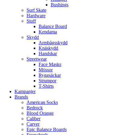
Bushings
Surf Skate
Hardware
Stuff
Balance Board
Kendama
Skydd
Armbågsskydd
Knäskydd
Handskar
Streetwear
Face Masks
Mössor
Ryggsäckar
Strumpor
T-Shirts
Kampanjer
Brands
American Socks
Bedrock
Blood Orange
Caliber
Carver
Epic Balance Boards
Freewheels