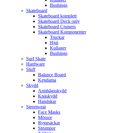
Bushings
Skateboard
Skateboard komplett
Skateboard Deck only
Skateboard Cruisers
Skateboard Komponenter
Truckar
Hjul
Kullager
Bushings
Surf Skate
Hardware
Stuff
Balance Board
Kendama
Skydd
Armbågsskydd
Knäskydd
Handskar
Streetwear
Face Masks
Mössor
Ryggsäckar
Strumpor