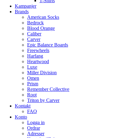
T-Shirts
Kampanjer
Brands
American Socks
Bedrock
Blood Orange
Caliber
Carver
Epic Balance Boards
Freewheels
Harfang
Heartwood
Luxe
Miller Division
Omen
Prism
Remember Collective
Root
Triton by Carver
Kontakt
FAQ
Konto
Logga in
Ordrar
Adresser