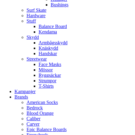
Bushings
Surf Skate
Hardware
Stuff
Balance Board
Kendama
Skydd
Armbågsskydd
Knäskydd
Handskar
Streetwear
Face Masks
Mössor
Ryggsäckar
Strumpor
T-Shirts
Kampanjer
Brands
American Socks
Bedrock
Blood Orange
Caliber
Carver
Epic Balance Boards
Freewheels