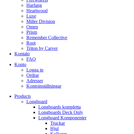
Harfang
Heartwood
Luxe
Miller Division
Omen
Prism
Remember Collective
Root
Triton by Carver
Kontakt
FAQ
Konto
Logga in
Ordrar
Adresser
Kontoinställningar
Products
Longboard
Longboards kompletta
Longboards Deck Only
Longboard Komponenter
Truckar
Hjul
Kullager