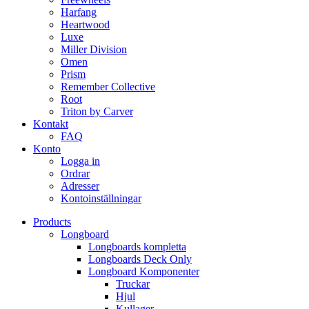
Harfang
Heartwood
Luxe
Miller Division
Omen
Prism
Remember Collective
Root
Triton by Carver
Kontakt
FAQ
Konto
Logga in
Ordrar
Adresser
Kontoinställningar
Products
Longboard
Longboards kompletta
Longboards Deck Only
Longboard Komponenter
Truckar
Hjul
Kullager