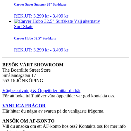
Carver Super Snapper 28″ Surfskate
REK.UT:
3.299
kr
-
3.499
kr
Välj alternativ
Surf Skate
Carver Hobo 32.5″ Surfskate
REK.UT:
3.299
kr
-
3.499
kr
BESÖK VÅRT SHOWROOM
The Boardlife Street Store
Smålandsgatan 17
553 16 JÖNKÖPING
Vägbeskrivning & Öppettider hittar du här
.
För att boka träff utöver våra öppettider var god kontakta oss.
VANLIGA FRÅGOR
Här hittar du några av svaren på de vanligaste frågorna.
ANSÖK OM ÅF-KONTO
Vill du ansöka om ett ÅF-konto hos oss? Kontakta oss för mer info