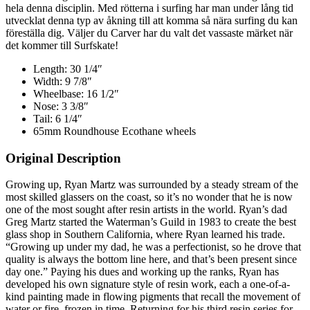
hela denna disciplin. Med rötterna i surfing har man under lång tid
utvecklat denna typ av åkning till att komma så nära surfing du kan
föreställa dig. Väljer du Carver har du valt det vassaste märket när
det kommer till Surfskate!
Length: 30 1/4″
Width: 9 7/8″
Wheelbase: 16 1/2″
Nose: 3 3/8″
Tail: 6 1/4″
65mm Roundhouse Ecothane wheels
Original Description
Growing up, Ryan Martz was surrounded by a steady stream of the
most skilled glassers on the coast, so it’s no wonder that he is now
one of the most sought after resin artists in the world. Ryan’s dad
Greg Martz started the Waterman’s Guild in 1983 to create the best
glass shop in Southern California, where Ryan learned his trade.
“Growing up under my dad, he was a perfectionist, so he drove that
quality is always the bottom line here, and that’s been present since
day one.” Paying his dues and working up the ranks, Ryan has
developed his own signature style of resin work, each a one-of-a-
kind painting made in flowing pigments that recall the movement of
water or fire, frozen in time. Returning for his third resin series for