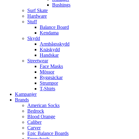
Bushings
Surf Skate
Hardware
Stuff
Balance Board
Kendama
Skydd
Armbågsskydd
Knäskydd
Handskar
Streetwear
Face Masks
Mössor
Ryggsäckar
Strumpor
T-Shirts
Kampanjer
Brands
American Socks
Bedrock
Blood Orange
Caliber
Carver
Epic Balance Boards
Freewheels