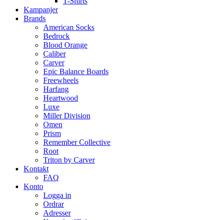
T-Shirts
Kampanjer
Brands
American Socks
Bedrock
Blood Orange
Caliber
Carver
Epic Balance Boards
Freewheels
Harfang
Heartwood
Luxe
Miller Division
Omen
Prism
Remember Collective
Root
Triton by Carver
Kontakt
FAQ
Konto
Logga in
Ordrar
Adresser