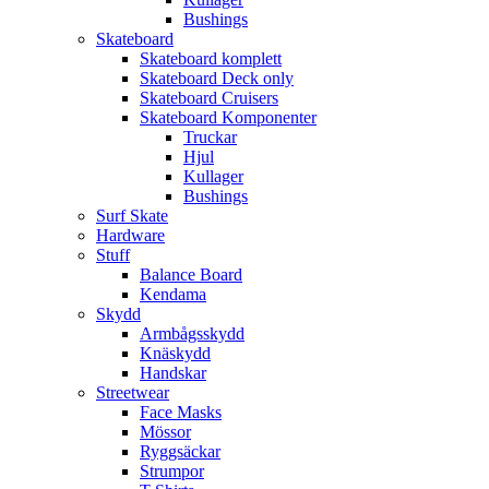
Bushings
Skateboard
Skateboard komplett
Skateboard Deck only
Skateboard Cruisers
Skateboard Komponenter
Truckar
Hjul
Kullager
Bushings
Surf Skate
Hardware
Stuff
Balance Board
Kendama
Skydd
Armbågsskydd
Knäskydd
Handskar
Streetwear
Face Masks
Mössor
Ryggsäckar
Strumpor