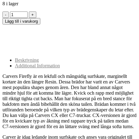
8 i lager
Lägg till i varukorg
Beskrivning
Additional Information
Carvers Firefly är en lekfull och mångsidig surfskate, marginellt
kortare än den längre Resin. Dessa brädor har varit en av Carvers
mest populära shapes genom åren. Den har bland annat något
mindre hjul för att komma lite lägre. Kvick och rapp med möjlighet
till riktigt tighta cut backs. Man har fokuserat på en bred stance för
bakfoten men åndå bibehållit den sköna tailen. Brädan kommer i två
utföranden beroende på vilken typ av brädegenskaper du letar efter.
Du kan välja på Carvers CX eller C7-truckar. CX-versionen är gjord
för en kvickare typ av åkning med rappare tryck på tailen medan
C7-versionen är gjord för en än lättare sväng med långa softa turns.
Carver är idag ledande inom surfskate och anses vara originalet till