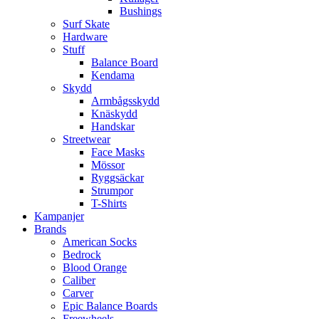
Bushings
Surf Skate
Hardware
Stuff
Balance Board
Kendama
Skydd
Armbågsskydd
Knäskydd
Handskar
Streetwear
Face Masks
Mössor
Ryggsäckar
Strumpor
T-Shirts
Kampanjer
Brands
American Socks
Bedrock
Blood Orange
Caliber
Carver
Epic Balance Boards
Freewheels