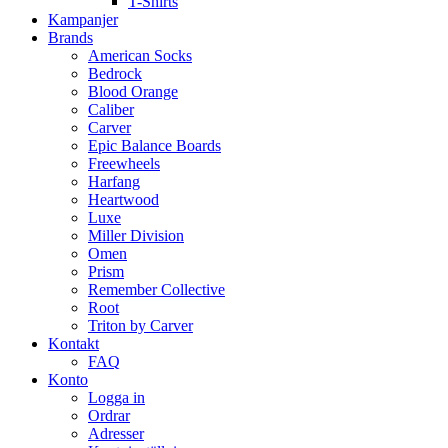
T-Shirts
Kampanjer
Brands
American Socks
Bedrock
Blood Orange
Caliber
Carver
Epic Balance Boards
Freewheels
Harfang
Heartwood
Luxe
Miller Division
Omen
Prism
Remember Collective
Root
Triton by Carver
Kontakt
FAQ
Konto
Logga in
Ordrar
Adresser