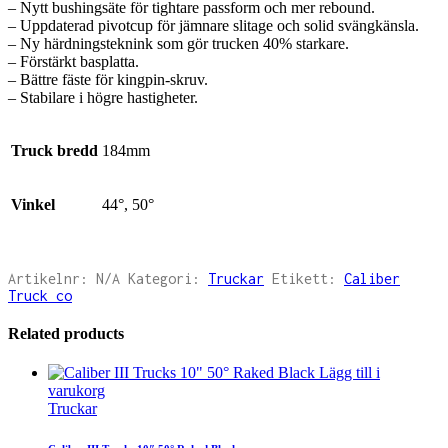
– Nytt bushingsäte för tightare passform och mer rebound.
– Uppdaterad pivotcup för jämnare slitage och solid svängkänsla.
– Ny härdningsteknink som gör trucken 40% starkare.
– Förstärkt basplatta.
– Bättre fäste för kingpin-skruv.
– Stabilare i högre hastigheter.
Truck bredd
184mm
Vinkel
44°, 50°
Artikelnr:
N/A
Kategori:
Truckar
Etikett:
Caliber
Truck co
Related products
Lägg till i
varukorg
Truckar