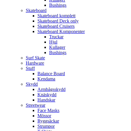
Bushings
Skateboard
Skateboard komplett
Skateboard Deck only
Skateboard Cruisers
Skateboard Komponenter
Truckar
Hjul
Kullager
Bushings
Surf Skate
Hardware
Stuff
Balance Board
Kendama
Skydd
Armbågsskydd
Knäskydd
Handskar
Streetwear
Face Masks
Mössor
Ryggsäckar
Strumpor