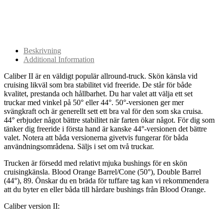
Beskrivning
Additional Information
Caliber II är en väldigt populär allround-truck. Skön känsla vid
cruising likväl som bra stabilitet vid freeride. De står för både
kvalitet, prestanda och hållbarhet. Du har valet att välja ett set
truckar med vinkel på 50° eller 44°. 50°-versionen ger mer
svängkraft och är generellt sett ett bra val för den som ska cruisa.
44° erbjuder något bättre stabilitet när farten ökar något. För dig som
tänker dig freeride i första hand är kanske 44°-versionen det bättre
valet. Notera att båda versionerna givetvis fungerar för båda
användningsområdena. Säljs i set om två truckar.
Trucken är försedd med relativt mjuka bushings för en skön
cruisingkänsla. Blood Orange Barrel/Cone (50°), Double Barrel
(44°), 89. Önskar du en bräda för tuffare tag kan vi rekommendera
att du byter en eller båda till hårdare bushings från Blood Orange.
Caliber version II: