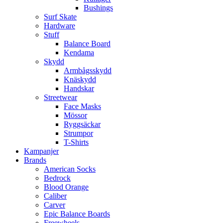
Bushings
Surf Skate
Hardware
Stuff
Balance Board
Kendama
Skydd
Armbågsskydd
Knäskydd
Handskar
Streetwear
Face Masks
Mössor
Ryggsäckar
Strumpor
T-Shirts
Kampanjer
Brands
American Socks
Bedrock
Blood Orange
Caliber
Carver
Epic Balance Boards
Freewheels