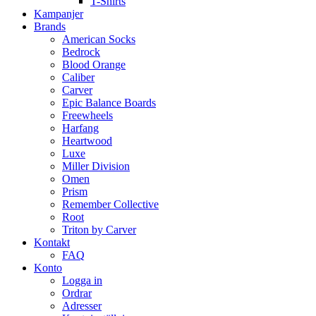
T-Shirts
Kampanjer
Brands
American Socks
Bedrock
Blood Orange
Caliber
Carver
Epic Balance Boards
Freewheels
Harfang
Heartwood
Luxe
Miller Division
Omen
Prism
Remember Collective
Root
Triton by Carver
Kontakt
FAQ
Konto
Logga in
Ordrar
Adresser