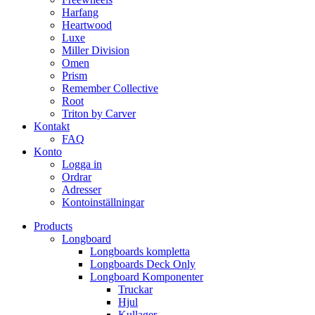
Harfang
Heartwood
Luxe
Miller Division
Omen
Prism
Remember Collective
Root
Triton by Carver
Kontakt
FAQ
Konto
Logga in
Ordrar
Adresser
Kontoinställningar
Products
Longboard
Longboards kompletta
Longboards Deck Only
Longboard Komponenter
Truckar
Hjul
Kullager