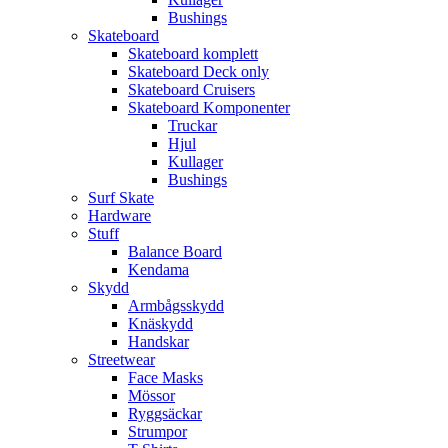
Bushings
Skateboard
Skateboard komplett
Skateboard Deck only
Skateboard Cruisers
Skateboard Komponenter
Truckar
Hjul
Kullager
Bushings
Surf Skate
Hardware
Stuff
Balance Board
Kendama
Skydd
Armbågsskydd
Knäskydd
Handskar
Streetwear
Face Masks
Mössor
Ryggsäckar
Strumpor