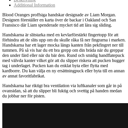
Additional Information
Blood Oranges proffsiga handskar designade av Liam Morgan.
Designen föreställer en karta över de backar i Oakland och San
Fransisco där Liam spenderade mycket tid att lära sig sliding.
Handskarna är slitstarka med en kevlarförstärkt fingertopp för att
förhindra att de slits upp om du skulle råka få ner fingrarna i marken.
Handskarna har ett lager mocka längs kanten från pekfingret ner till
tummen. På så vis har du ett bra grepp om din bräda när du greppar
den under färd eller när du bär den. Rund och smidig handflatepuck
med välvda kanter vilket gör att du slipper riskera att pucken hugger
tag i underlaget. Pucken kan du enklat byta eller flytta med
kardborre. Du kan välja en ny ersättningpuck eller byta till en annan
av annat favoritfabrikat.
Handskarna har riktigt bra ventilation via luftkanaler som går in på
ovansidan, så att du slipper bli fuktig och svettig på handen medan
du jobbar ner för pisten.