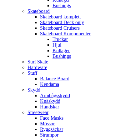
Bushings
Skateboard
Skateboard komplett
Skateboard Deck only
Skateboard Cruisers
Skateboard Komponenter
Truckar
Hjul
Kullager
Bushings
Surf Skate
Hardware
Stuff
Balance Board
Kendama
Skydd
Armbågsskydd
Knäskydd
Handskar
Streetwear
Face Masks
Mössor
Ryggsäckar
Strumpor