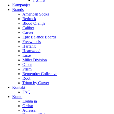
T-Shirts
Kampanjer
Brands
American Socks
Bedrock
Blood Orange
Caliber
Carver
Epic Balance Boards
Freewheels
Harfang
Heartwood
Luxe
Miller Division
Omen
Prism
Remember Collective
Root
Triton by Carver
Kontakt
FAQ
Konto
Logga in
Ordrar
Adresser