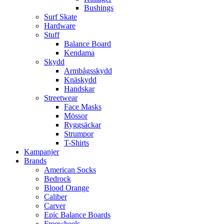
Bushings
Surf Skate
Hardware
Stuff
Balance Board
Kendama
Skydd
Armbågsskydd
Knäskydd
Handskar
Streetwear
Face Masks
Mössor
Ryggsäckar
Strumpor
T-Shirts
Kampanjer
Brands
American Socks
Bedrock
Blood Orange
Caliber
Carver
Epic Balance Boards
Freewheels