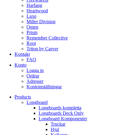
Harfang
Heartwood
Luxe
Miller Division
Omen
Prism
Remember Collective
Root
Triton by Carver
Kontakt
FAQ
Konto
Logga in
Ordrar
Adresser
Kontoinställningar
Products
Longboard
Longboards kompletta
Longboards Deck Only
Longboard Komponenter
Truckar
Hjul
Kullager